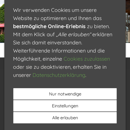
Wir verwenden Cookies um unsere
Website zu optimieren und Ihnen das
bestmögliche Online-Erlebnis
zu bieten.
Mit dem Klick auf
„Alle erlauben“
erklären
Sie sich damit einverstanden.
Weiterführende Informationen und die
Unsere
Schlemmen
Unsere
Möglichkeit, einzelne
Cookies zuzulassen
Weinstube
& Genießen
Getränke
oder sie zu deaktivieren, erhalten Sie in
Erfahren Sie
Wir bieten eine
unserer
Datenschutzerklärung
.
Für jeden etwas
Cookies
Datenschutz
Impressum
Stellenangebote
mehr über
sehr gute
dabei. Auf der
unsere
Raddegaggl-Stubb
Qualität der
Karte sind über
Nur notwendige
Weinstube. Was
heimischen
50 verschiedene
Industriestraße 9a
für eine
Produkte sowie
Einstellungen
Sekte, Schnäpse
76829 Landau (Zentrumsnähe)
Bedeutung hat
einem netten
©2026
und Weine.
Alle erlauben
der Name
und
0 63 41 87 15 7
Mehr erfahren