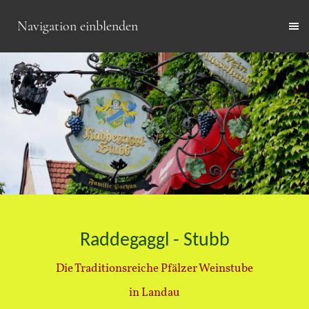
Navigation einblenden
Raddegaggl - Stubb
Die Traditionsreiche Pfälzer Weinstube
in Landau